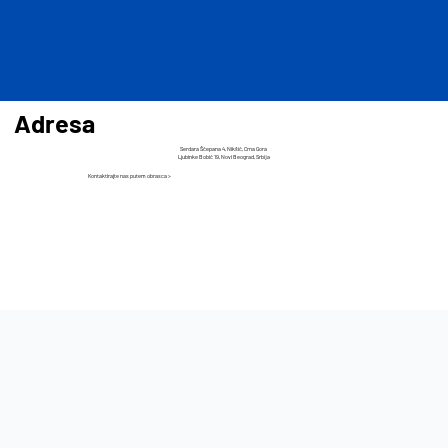
Adresa
Serdara Šćepana 4, Nikšić, Crna Gora
​Ljubinke Bobić 19, Novi Beograd, Srbija
Kontaktirajte nas putem obrasca >