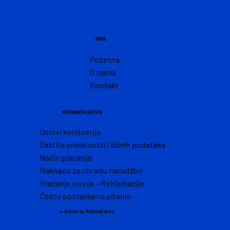
MENI
Početna
O nama
Kontakt
KORISNIČKI SERVIS
Uslovi korišćenja
Zaštita privatnosti i ličnih podataka
Način plaćanja
Naknada za obradu narudžbe
Vraćanje novca – Reklamacije
Često postavljena pitanja
e-tickets by Rakunat d.o.o