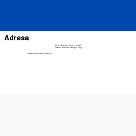
Adresa
Serdara Šćepana 4, Nikšić, Crna Gora
​Ljubinke Bobić 19, Novi Beograd, Srbija
Kontaktirajte nas putem obrasca >