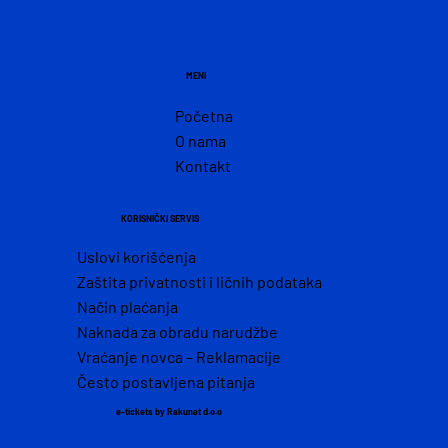
MENI
Početna
O nama
Kontakt
KORISNIČKI SERVIS
Uslovi korišćenja
Zaštita privatnosti i ličnih podataka
Način plaćanja
Naknada za obradu narudžbe
Vraćanje novca – Reklamacije
Često postavljena pitanja
e-tickets by Rakunat d.o.o