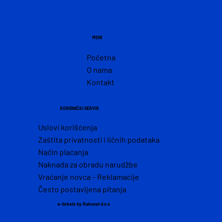
MENI
Početna
O nama
Kontakt
KORISNIČKI SERVIS
Uslovi korišćenja
Zaštita privatnosti i ličnih podataka
Način plaćanja
Naknada za obradu narudžbe
Vraćanje novca – Reklamacije
Često postavljena pitanja
e-tickets by Rakunat d.o.o