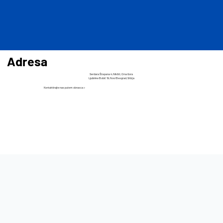
Adresa
Serdara Šćepana 4, Nikšić, Crna Gora
​Ljubinke Bobić 19, Novi Beograd, Srbija
Kontaktirajte nas putem obrasca >