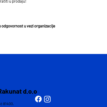
atiti u prodaju!
u odgovornost u vezi organizacije
Rakunat d.o.o
ić 81400,