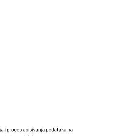
Γ
Γ
ja i proces upisivanja podataka na