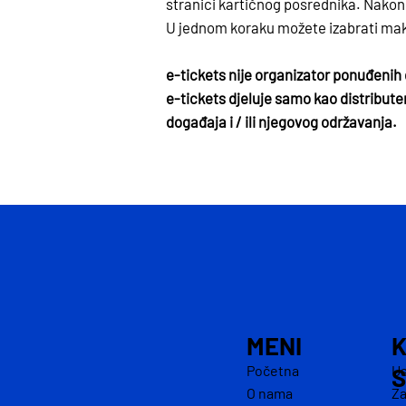
stranici kartičnog posrednika. Nakon 
U jednom koraku možete izabrati mak
e-tickets nije organizator ponuđenih
e-tickets djeluje samo kao distribute
događaja i / ili njegovog održavanja.
MENI
K
Us
Početna
S
Za
O nama