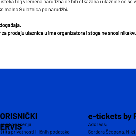
isteka tog vremena narudžba će biti otkazana i ulaznice će se vr
simalno 9 ulaznica po narudžbi.
 događaja.
r za prodaju ulaznica u ime organizatora i stoga ne snosi nikakv
ORISNIČKI
e-tickets by 
lovi korišćenja
Address:
ERVIS
štita privatnosti i ličnih podataka
Serdara Šćepana, Nikš