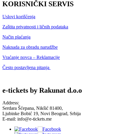
KORISNIČKI SERVIS
Uslovi korišćenja
Zaštita privatnosti i ličnih podataka
Način plaćanja
Naknada za obradu narudžbe
Vraćanje novca – Reklamacije
Često postavljena pitanja
e-tickets by Rakunat d.o.o
Address:
Serdara Šćepana, Nikšić 81400,
​Ljubinke Bobić 19, Novi Beograd, Srbija
E-mail: info@e-tickets.me