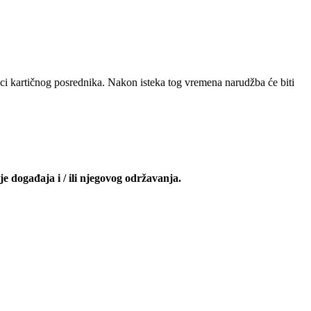
nici kartičnog posrednika. Nakon isteka tog vremena narudžba će biti
je događaja i / ili njegovog održavanja.